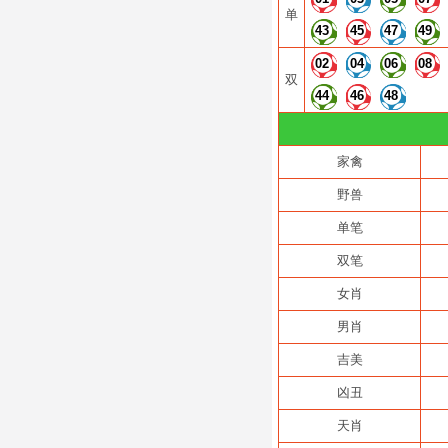
单
43
45
47
49
02
04
06
08
双
44
46
48
家禽
野兽
单笔
双笔
女肖
男肖
吉美
凶丑
天肖