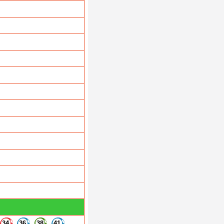
34
36
38
41