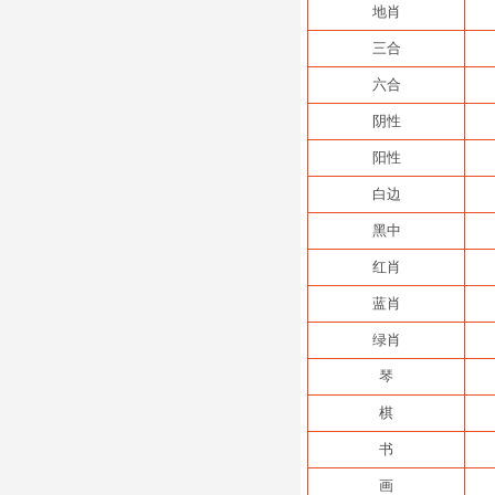
地肖
三合
六合
阴性
阳性
白边
黑中
红肖
蓝肖
绿肖
琴
棋
书
画