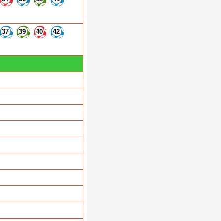
37
39
40
42