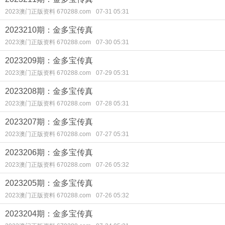
2023澳门正版资料 670288.com
07-31 05:31
2023210期：金多宝传真
2023澳门正版资料 670288.com
07-30 05:31
2023209期：金多宝传真
2023澳门正版资料 670288.com
07-29 05:31
2023208期：金多宝传真
2023澳门正版资料 670288.com
07-28 05:31
2023207期：金多宝传真
2023澳门正版资料 670288.com
07-27 05:31
2023206期：金多宝传真
2023澳门正版资料 670288.com
07-26 05:32
2023205期：金多宝传真
2023澳门正版资料 670288.com
07-26 05:32
2023204期：金多宝传真