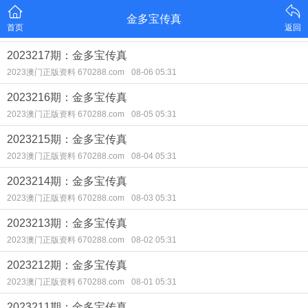
金多宝传真
首页
返回
2023217期：金多宝传真
2023澳门正版资料 670288.com
08-06 05:31
2023216期：金多宝传真
2023澳门正版资料 670288.com
08-05 05:31
2023215期：金多宝传真
2023澳门正版资料 670288.com
08-04 05:31
2023214期：金多宝传真
2023澳门正版资料 670288.com
08-03 05:31
2023213期：金多宝传真
2023澳门正版资料 670288.com
08-02 05:31
2023212期：金多宝传真
2023澳门正版资料 670288.com
08-01 05:31
2023211期：金多宝传真