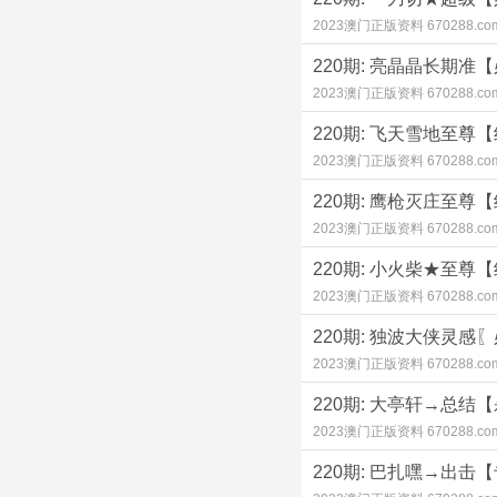
2023澳门正版资料 670288.co
220期: 亮晶晶长期
2023澳门正版资料 670288.co
220期: 飞天雪地至尊
2023澳门正版资料 670288.co
220期: 鹰枪灭庄至尊
2023澳门正版资料 670288.co
220期: 小火柴★至尊
2023澳门正版资料 670288.co
220期: 独波大侠灵感
2023澳门正版资料 670288.co
220期: 大亭轩→总结
2023澳门正版资料 670288.co
220期: 巴扎嘿→出击