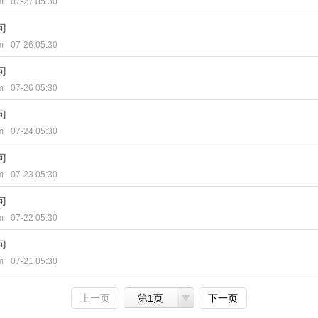
m
07-27 05:30
句
m
07-26 05:30
句
m
07-26 05:30
句
m
07-24 05:30
句
m
07-23 05:30
句
m
07-22 05:30
句
m
07-21 05:30
上一页
第1页
下一页