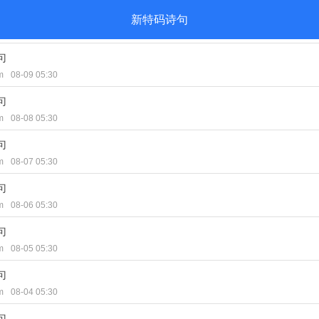
新特码诗句
句
m
08-09 05:30
句
m
08-08 05:30
句
m
08-07 05:30
句
m
08-06 05:30
句
m
08-05 05:30
句
m
08-04 05:30
句