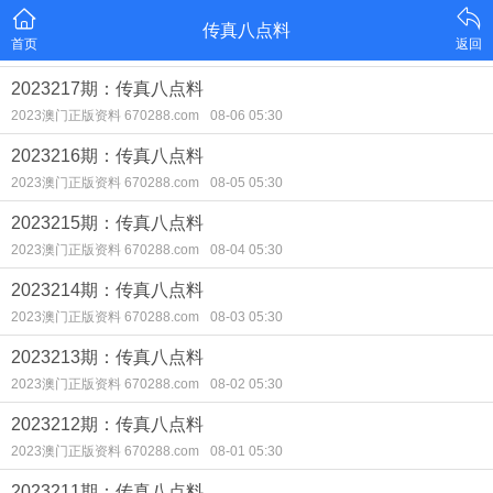
传真八点料
首页
返回
2023217期：传真八点料
2023澳门正版资料 670288.com
08-06 05:30
2023216期：传真八点料
2023澳门正版资料 670288.com
08-05 05:30
2023215期：传真八点料
2023澳门正版资料 670288.com
08-04 05:30
2023214期：传真八点料
2023澳门正版资料 670288.com
08-03 05:30
2023213期：传真八点料
2023澳门正版资料 670288.com
08-02 05:30
2023212期：传真八点料
2023澳门正版资料 670288.com
08-01 05:30
2023211期：传真八点料