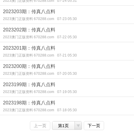
2023澳门正版资料 670288.com
07-24 05:31
2023203期：传真八点料
2023澳门正版资料 670288.com
07-23 05:30
2023202期：传真八点料
2023澳门正版资料 670288.com
07-22 05:30
2023201期：传真八点料
2023澳门正版资料 670288.com
07-21 05:30
2023200期：传真八点料
2023澳门正版资料 670288.com
07-20 05:30
2023199期：传真八点料
2023澳门正版资料 670288.com
07-19 05:30
2023198期：传真八点料
2023澳门正版资料 670288.com
07-18 05:30
上一页
第1页
下一页